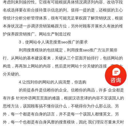
考虑到来到操控性。它很有可能根据具体情况调济列內容、改动字段
名或选择要在前台接待显示信息的列。值得一提的是，还根据的主心
骨统计分析分析管理体系，很有可能充足掌权跟了解营销状况，根据
本身状况进一步调济营销策略跟方位，另外对顾客开展长久有效的维
护保养跟营销推广。网站生产制造过程
3，使网站令人满意搜查seo推广的要求
利用搜查模块的包括规定，利用搜查seo推广方法开展排
行。从网站的基本建设看来，关键从三个层面开始排行，包括网站的
构造，再再加上网站的內容，然后是对网站十分关键的连接，它是十
分关键的。
4.让找到你的网站的人搞清楚，你选购
的前提条件是信赖你的企业。信赖你的商品，许多 企业都是
有许多 针对外语网页页面的难题，根据汉语意译的內容不宜该国人的
思维方法，该国顾客搞不懂你说什么，不晓得你为什么那么说。另
外，每一个都是有自身的語言，并不是每一个该国人都懂英文。另
外，每一个也都是有自身风靡的搜查模块，因此 我们理应尽量来天时